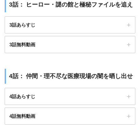
アバランチ
推しの王子様
3話： ヒーロー・謎の館と極秘ファイルを追え
ラジエーションハウス2
彼女はキレイだった
アバランチを見逃し配信で無料視聴する方法
3話あらすじ
顔だけ先生
准教授・高槻彰良の推察
3話無料動画
4話： 仲間・理不尽な医療現場の闇を晒し出せ
4話あらすじ
4話無料動画