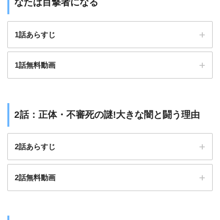
なたは目撃者になる
中！
ドラマ好きにはたまらない過去の名作も配信♪
1話あらすじ
継続料金も976円(税込)とお得
1話無料動画
2話：正体・不審死の謎!大きな闇と闘う理由
2話あらすじ
FODプレミアム公式サイト
2話無料動画
現在放送中の秋ドラマ
前回放送した夏ドラマ
SUPER RICH
ナイト・ドクター