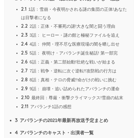
2.1
1話：雪崩・今夜明かされる謎の集団の正体!あなた
は目撃者になる
2.2
2話：正体・不審死の謎!大きな闇と闘う理由
2.3
3話： ヒーロー・謎の館と極秘ファイルを追え
2.4
4話： 仲間・理不尽な医療現場の闇を晒し出せ
2.5
5話： 夜明け・アバランチ誕生秘話! 第一部完
2.6
6話：正義・第二部始動!壮絶な戦いが始まる
2.7
7話：戦争・逆転に次ぐ逆転!!攻防戦の行方は
2.8
8話：真相・テロの脅威!!命がけの戦いに挑む
2.9
9話： 崩壊・追い詰められたアバランチの運命
2.10
最終回：尊厳・衝撃クライマックス!雪崩の結末
2.11
アバランチ1話の感想
3
アバランチの2021年最新再放送予定まとめ
4
アバランチのキャスト・出演者一覧