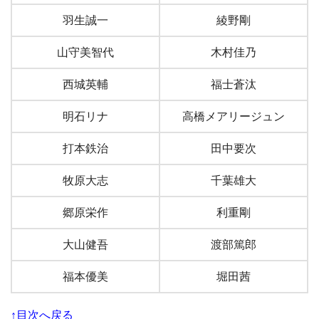
羽生誠一
綾野剛
山守美智代
木村佳乃
西城英輔
福士蒼汰
明石リナ
高橋メアリージュン
打本鉄治
田中要次
牧原大志
千葉雄大
郷原栄作
利重剛
大山健吾
渡部篤郎
福本優美
堀田茜
↑目次へ戻る