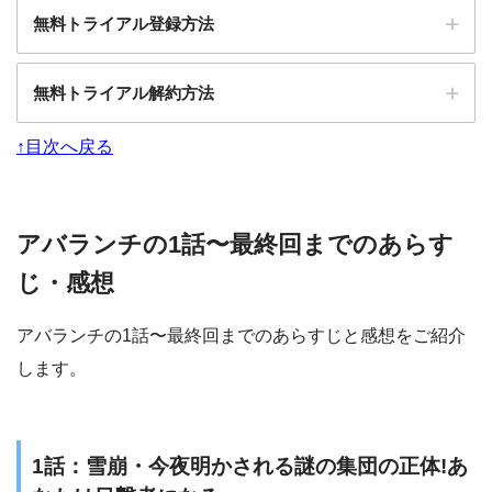
フジテレビのドラマを中心
見放題作品数
無料トライアル登録方法
に40,000本以上
PC、スマホ、タブレット、
無料トライアル解約方法
対応デバイス
TV
↑目次へ戻る
ダウンロード機能
あり
複数アカウント機能
なし
アバランチの1話〜最終回までのあらす
同時視聴機能
なし
じ・感想
アバランチの1話〜最終回までのあらすじと感想をご紹介
します。
※無料トライアル期間内に解約すれば、料金は無料です。
2週間の無料トライアル
無料トライアル期間内での解約で使用料金は0円
1話：雪崩・今夜明かされる謎の集団の正体!あ
フジテレビの人気ドラマを1話〜最終回まで独占配信
※無料トライアル期間内に解約すれば、料金は無料です。